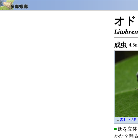
オド
Litobren
成虫
4.5
図1
・8E
▲
■
翅を立体
かな？踊