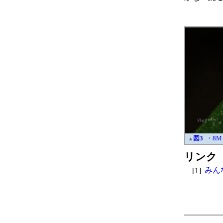
図3
・8M
▲
リンク
[1]
みん