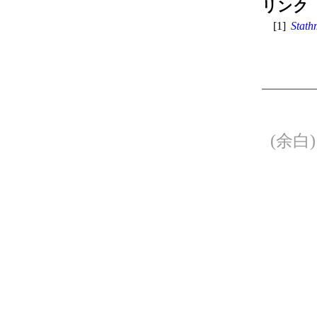
リンク
[1]
Stat
(余白)