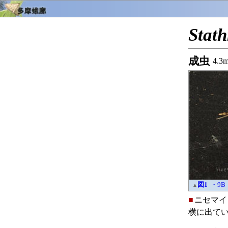
Stat
成虫
4.3
図1
・9B
▲
■
ニセマイ
横に出て