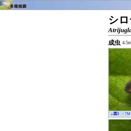
シロ
Atrijugl
成虫
4.5
図1
・7M
▲