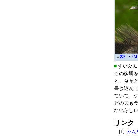
図3
・7M
▲
■
ずいぶん
この後脚
と、食草
書き込ん
ていて、
ビの実も
ないらし
リンク
[1]
みん