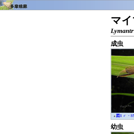
マイ
Lymantri
成虫
図1
♂ ・8
▲
幼虫