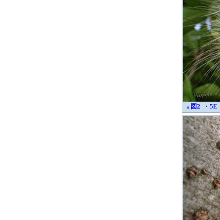
図2
・5E
▲