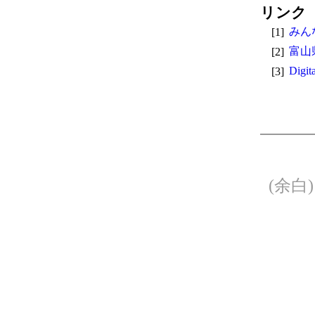
リンク
[1]
みん
[2]
富山
[3]
Digit
(余白)