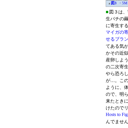
図3
・5M
▲
■
図３は、
生バチの
に寄生す
マイガの
せるブラ
てある気が
かその近
産卵しよ
の二次寄
やら恐ろ
が…。こ
ように、
ので、明
来たとき
けたので
Hosts to Fi
んでません