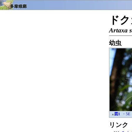
ドク
Artaxa s
幼虫
図1
・5E
▲
リンク