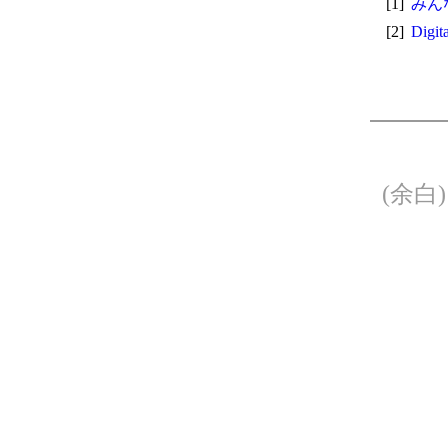
[1]
みん
[2]
Digit
(余白)