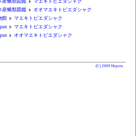
本産蛾類図鑑
マエキトビエダシャク
本産蛾類図鑑
オオマエキトビエダシャク
物館
マエキトビエダシャク
apan
マエキトビエダシャク
apan
オオマエキトビエダシャク
(C) 2009 Hepota