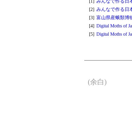
[1]
みんなで作る日
[2]
みんなで作る日
[3]
富山県産蛾類博
[4]
Digital Moths of J
[5]
Digital Moths of J
(余白)