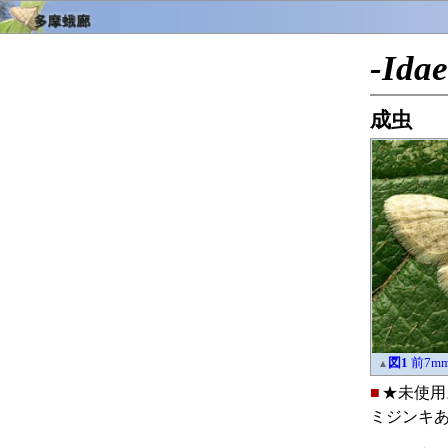
-Ida
成虫
図1
前7mm
▲
■
★未使用
ミジンキ