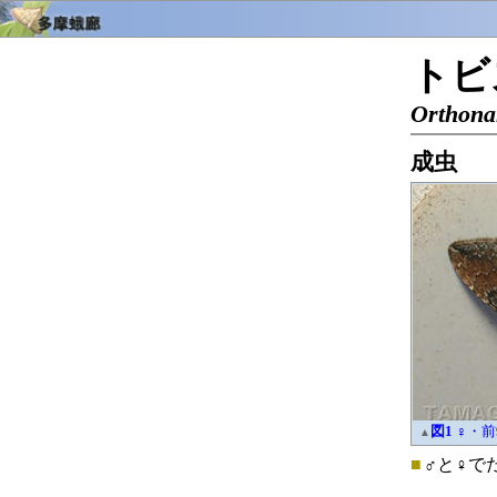
トビ
Orthona
成虫
図1
♀・前
▲
■
♂と♀で