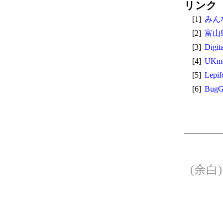
リンク
[1]
みん
[2]
富山
[3]
Digit
[4]
UKmo
[5]
Lepi
[6]
BugG
(余白)