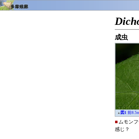
Dich
成虫
図1
前8.5
▲
■
ムモンフ
感じ？