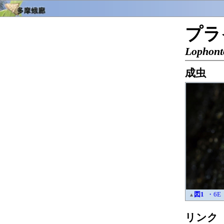
プラ
Lophonto
成虫
図1
・6E
▲
リンク