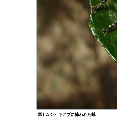
図1 ムシヒキアブに捕われた蛾