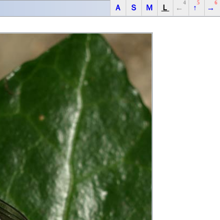
4
5
6
Ａ
Ｓ
Ｍ
Ｌ
←
↑
→