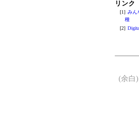
リンク
[1]
みん
種
[2]
Digit
(余白)