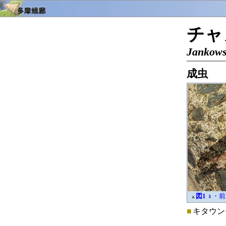
チャ
Jankows
成虫
図1
♀・前2
▲
■
キタウン