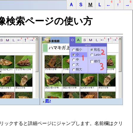
4
5
6
Ａ
Ｓ
Ｍ
Ｌ
←
↑
→
像検索ページの使い方
図2
▲
リックすると詳細ページにジャンプします。名前欄はクリ