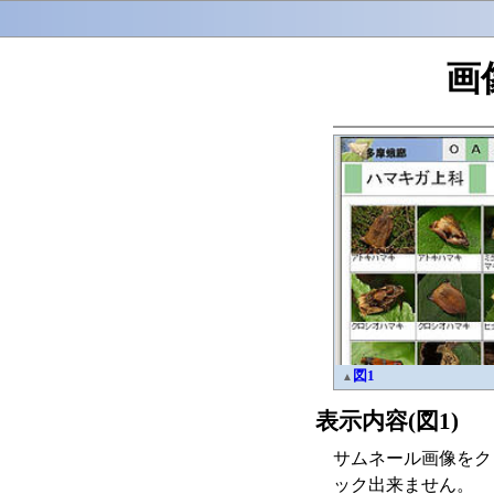
画
図1
▲
表示内容(図1)
サムネール画像をク
ック出来ません。