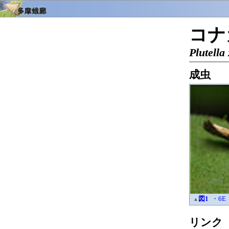
コナ
Plutella 
成虫
図1
・6E
▲
リンク