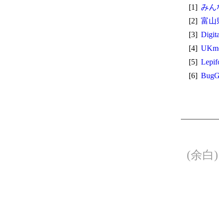
[1]
みん
[2]
富山
[3]
Digit
[4]
UKmo
[5]
Lepi
[6]
BugG
(余白)